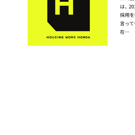
は、 
採用を
言って
在…