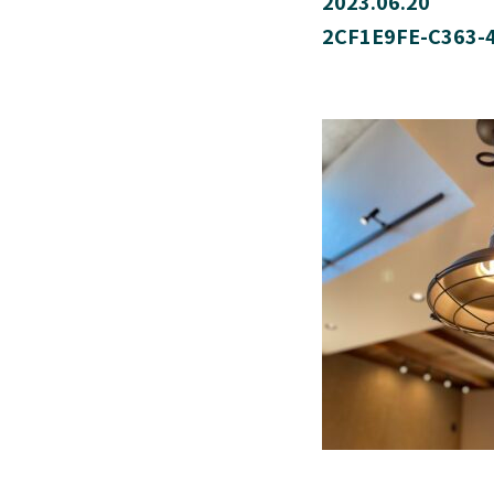
2023.06.20
2CF1E9FE-C363-