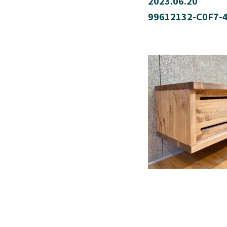
2023.06.20
99612132-C0F7-