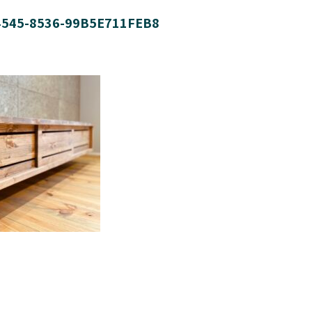
4545-8536-99B5E711FEB8