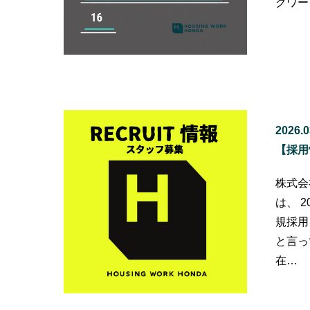
グワー
2026.0
【採用
株式会
は、 
規採用
と言っ
在…