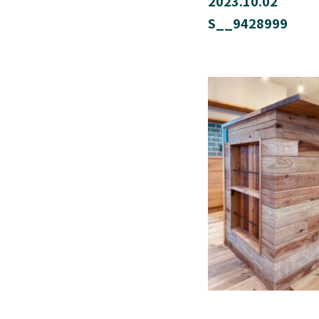
2023.10.02
S__9428999