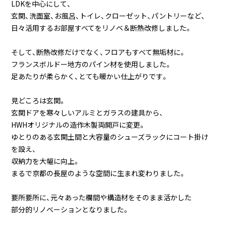
LDKを中心にして、
玄関、洗面室、お風呂、トイレ、クローゼット、パントリーなど、
日々活用するお部屋すべてをリノベ＆断熱改修しました。
そして、断熱改修だけでなく、フロアもすべて無垢材に。
フランスボルドー地方のパイン材を使用しました。
足あたりが柔らかく、とても暖かい仕上がりです。
見どころは玄関。
玄関ドアを寒々しいアルミとガラスの建具から、
HWHオリジナルの造作木製両開戸に変更。
ゆとりのある玄関土間と大容量のシューズラックにコート掛け
を設え、
収納力を大幅に向上。
まるで京都の長屋のような空間に生まれ変わりました。
要所要所に、元々あった欄間や構造材をそのまま活かした
部分的リノベーションとなりました。